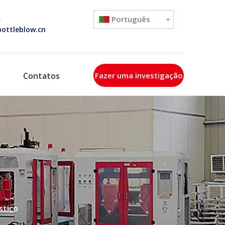
s
Português
ottleblow.cn
Contatos
Fazer uma investigação
stico