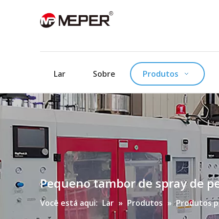
Lar
Sobre
Produtos
Pequeno tambor de spray de pes
Você está aqui:
Lar
»
Produtos
»
Produtos p