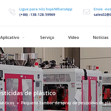
Ligue para nós hoje/WhatsApp
Envie -no
(+86) -138-128-59969
sales02@b
Aplicativo
Serviço
Vídeo
Notícias
ticidas de plástico
lásticos
»
Pequeno tambor de spray de pesticidas de plá