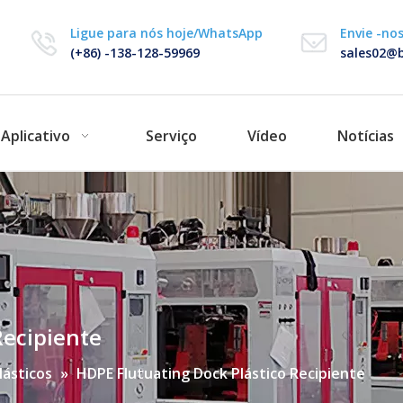
Ligue para nós hoje/WhatsApp
Envie -no
(+86) -138-128-59969
sales02@b
Aplicativo
Serviço
Vídeo
Notícias
Recipiente
lásticos
»
HDPE Flutuating Dock Plástico Recipiente