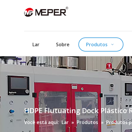
Lar
Sobre
Produtos
HDPE Flutuating Dock Plástico 
Você está aqui:
Lar
»
Produtos
»
Produtos p