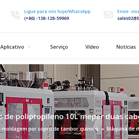
Ligue para nós hoje/WhatsApp
Envie -no
(+86) -138-128-59969
sales02@b
Aplicativo
Serviço
Vídeo
Notícias
 de polipropileno 10L meper duas ca
 moldagem por sopro de tambor químico
»
Máquina de m