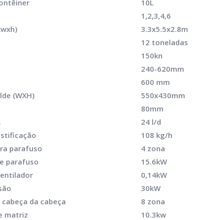
ontêiner
10L
1,2,3,4,6
xwxh)
3.3x5.5x2.8m
12 toneladas
150kn
240-620mm
600 mm
de (WXH)
550x430mm
80mm
.
24 l/d
stificação
108 kg/h
ra parafuso
4 zona
e parafuso
15.6kW
entilador
0,14kW
são
30kW
 cabeça da cabeça
8 zona
e matriz
10.3kw