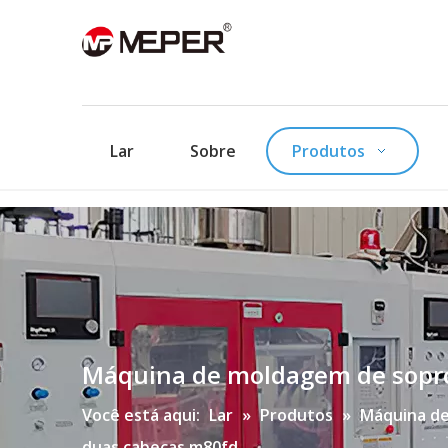
Lar
Sobre
Produtos
Máquina de moldagem de sopro
Você está aqui:
Lar
»
Produtos
»
Máquina de
duas cabeças m80fd