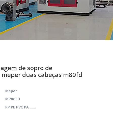
agem de sopro de
L meper duas cabeças m80fd
Meper
MP80FD
PP PE PVC PA ......