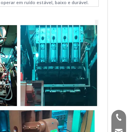
operar em ruído estável, baixo e durável.
(+86) -
sales02