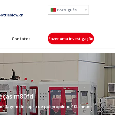
s
Português
ottleblow.cn
Contatos
Fazer uma investigação
beças m80fd
oldagem de sopro de polipropileno 10L meper