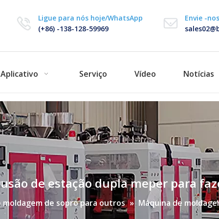
Ligue para nós hoje/WhatsApp
Envie -no
(+86) -138-128-59969
sales02@b
Aplicativo
Serviço
Vídeo
Notícias
são de estação dupla meper para faze
 moldagem de sopro para outros
»
Máquina de moldagem