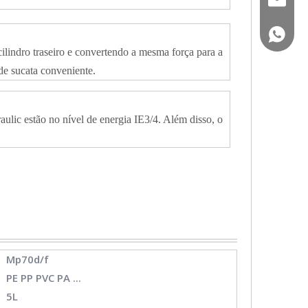
(+86) -
ilindro traseiro e convertendo a mesma força para a
de sucata conveniente.
lic estão no nível de energia IE3/4. Além disso, o
Mp70d/f
PE PP PVC PA ...
5L