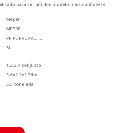
lizado para ser um dos modelo mais confiável e
Meper
MP70F
PP PE PVC PA ......
5L
1,2,3,4 conjunto
3.6x2.2x2.36m
5,5 tonelada