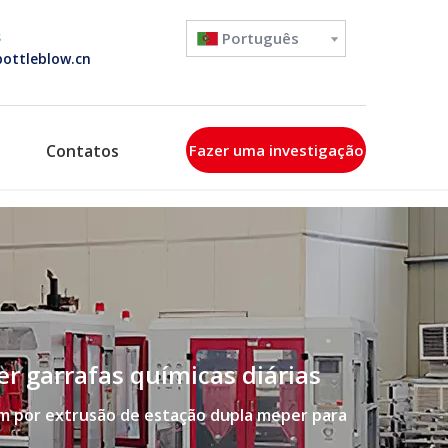
s
Português
ottleblow.cn
Contatos
Fazer uma investigação
r garrafas químicas diárias
 por extrusão de estação dupla meper para