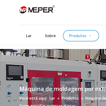
Lar
Sobre
Produtos
Máquina de moldagem por extru
Você está aqui:
Lar
»
Produtos
»
Máquina de
fazer garrafas químicas diárias