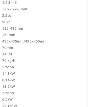
1,2,3,4,6
3.6x2.2x2.36m
5.5ton
90kn
180-480mm
450mm
430x470mm/430x400mm
70mm
24 l/d
70 kg/h
3 zona
14.1kW
0,14kW
18.5kW
3 zona
6.5kW
49.14kW