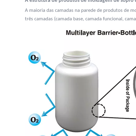
A estrutura de produtos de moldagem de sopro 
A maioria das camadas na parede de produtos de mo
três camadas (camada base, camada funcional, cama