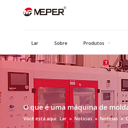
Lar
Sobre
Produtos
O que é uma máquina de molda
Você está aqui:
Lar
»
Notícias
»
Notícias
»