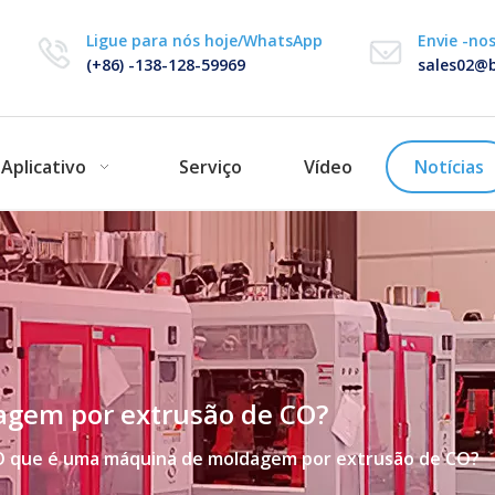
Ligue para nós hoje/WhatsApp
Envie -no
(+86) -138-128-59969
sales02@b
Aplicativo
Serviço
Vídeo
Notícias
gem por extrusão de CO?
O que é uma máquina de moldagem por extrusão de CO?