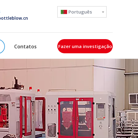
s
Português
ottleblow.cn
Contatos
Fazer uma investigação