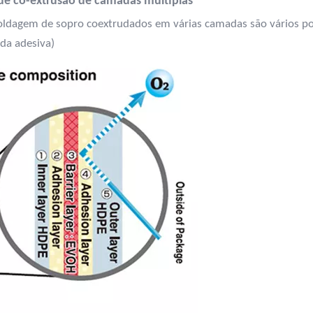
de co-extrusão de camadas múltiplas
ldagem de sopro coextrudados em várias camadas são vários po
da adesiva)