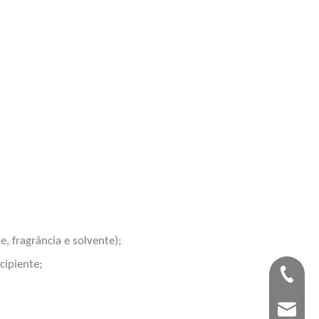
 fragrância e solvente);
ecipiente;
(+86) -
sales02