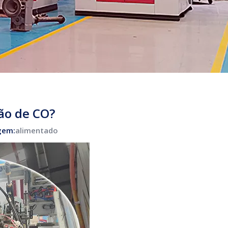
ão de CO?
gem:
alimentado